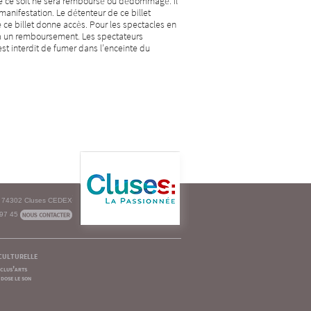
que ce soit ne sera remboursé ou dédommagé. Il
anifestation. Le détenteur de ce billet
 ce billet donne accès. Pour les spectacles en
t à un remboursement. Les spectateurs
est interdit de fumer dans l’enceinte du
e - 74302 Cluses CEDEX
 97 45
culturelle
clus'arts
dose le son