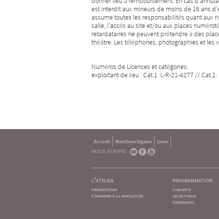
donner lieu à remboursement. En cas d’annulati
est interdit aux mineurs de moins de 16 ans d’
assume toutes les responsabilités quant aux ri
salle, l’accès au site et/ou aux places numéro
retardataires ne peuvent prétendre à des places
théâtre. Les téléphones, photographies et les v
Numéros de Licences et catégories:
exploitant de lieu : Cat.1: L-R-21-4277 // Cat.2
Accueil
Mentions légales
Liens
NOUS SUIVRE :
l'atelier
programmation
présentation
concerts
s'abonner à la newsletter
jeune public
événements