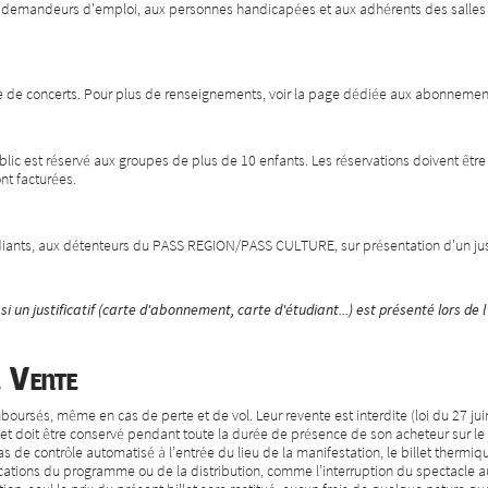
 aux demandeurs d'emploi, aux personnes handicapées et aux adhérents des salle
lle de concerts. Pour plus de renseignements, voir la page dédiée aux abonneme
blic est réservé aux groupes de plus de 10 enfants. Les réservations doivent être
nt facturées.
udiants, aux détenteurs du PASS REGION/PASS CULTURE, sur présentation d'un justi
i un justificatif (carte d'abonnement, carte d'étudiant...) est présenté lors de 
e Vente
mboursés, même en cas de perte et de vol. Leur revente est interdite (loi du 27 juin
llet doit être conservé pendant toute la durée de présence de son acheteur sur le 
cas de contrôle automatisé à l’entrée du lieu de la manifestation, le billet therm
ications du programme ou de la distribution, comme l’interruption du spectacle 