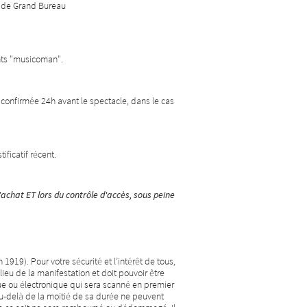
s de Grand Bureau
nts "musicoman".
 confirmée 24h avant le spectacle, dans le cas
ficatif récent.
l'achat ET lors du contrôle d'accès, sous peine
 1919). Pour votre sécurité et l’intérêt de tous,
lieu de la manifestation et doit pouvoir être
ique ou électronique qui sera scanné en premier
au-delà de la moitié de sa durée ne peuvent