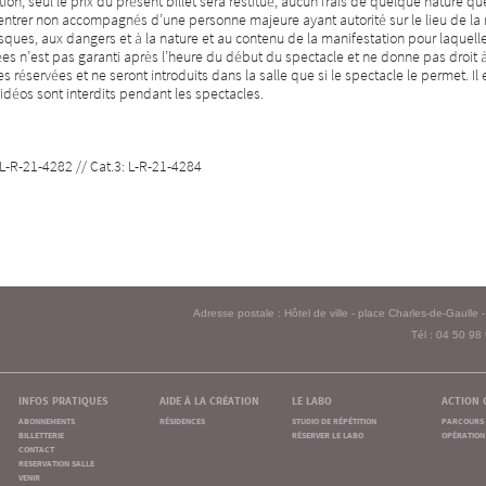
on, seul le prix du présent billet sera restitué, aucun frais de quelque nature 
entrer non accompagnés d’une personne majeure ayant autorité sur le lieu de la m
sques, aux dangers et à la nature et au contenu de la manifestation pour laquelle
tées n’est pas garanti après l’heure du début du spectacle et ne donne pas droi
 réservées et ne seront introduits dans la salle que si le spectacle le permet. Il 
idéos sont interdits pendant les spectacles.
: L-R-21-4282 // Cat.3: L-R-21-4284
Adresse postale : Hôtel de ville - place Charles-de-Gaull
Tél : 04 50 98
infos pratiques
aide à la création
le labo
action 
abonnements
résidences
studio de répétition
parcours 
billetterie
réserver le labo
opération 
contact
reservation salle
venir