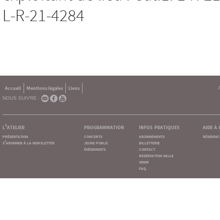
L-R-21-4284
Accueil
Mentions légales
Liens
NOUS SUIVRE :
l'atelier
programmation
infos pratiques
aide à
présentation
concerts
abonnements
résidenc
s'abonner à la newsletter
jeune public
billetterie
événements
contact
reservation salle
venir
faq