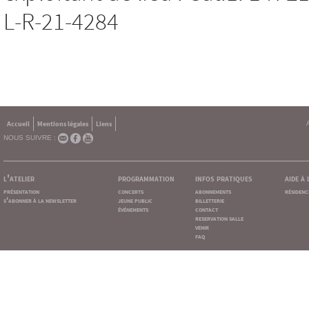
L-R-21-4284
Accueil
Mentions légales
Liens
NOUS SUIVRE :
l'atelier
programmation
infos pratiques
aide à
présentation
concerts
abonnements
résidenc
s'abonner à la newsletter
jeune public
billetterie
événements
contact
reservation salle
venir
faq