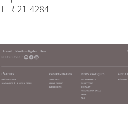
L-R-21-4284
Accueil
Mentions légales
Liens
NOUS SUIVRE :
l'atelier
programmation
infos pratiques
aide à
présentation
concerts
abonnements
résidenc
s'abonner à la newsletter
jeune public
billetterie
événements
contact
reservation salle
venir
faq