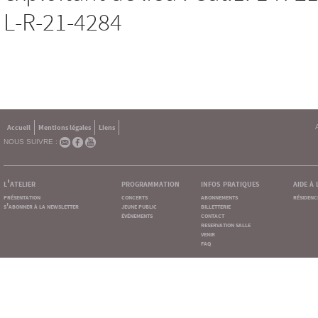
L-R-21-4284
Accueil
Mentions légales
Liens
NOUS SUIVRE :
l'atelier
programmation
infos pratiques
aide à
présentation
concerts
abonnements
résidenc
s'abonner à la newsletter
jeune public
billetterie
événements
contact
reservation salle
venir
faq