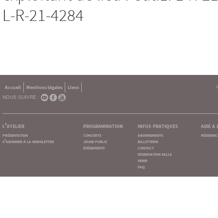
L-R-21-4284
Accueil
Mentions légales
Liens
NOUS SUIVRE :
l'atelier
programmation
infos pratiques
aide à
présentation
concerts
abonnements
résidenc
s'abonner à la newsletter
jeune public
billetterie
événements
contact
reservation salle
venir
faq