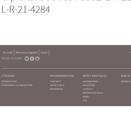
L-R-21-4284
Accueil
Mentions légales
Liens
NOUS SUIVRE :
l'atelier
programmation
infos pratiques
aide à
présentation
concerts
abonnements
résidenc
s'abonner à la newsletter
jeune public
billetterie
événements
contact
reservation salle
venir
faq