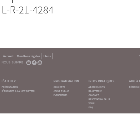
L-R-21-4284
Accueil
Mentions légales
Liens
NOUS SUIVRE :
l'atelier
programmation
infos pratiques
aide à
présentation
concerts
abonnements
résidenc
s'abonner à la newsletter
jeune public
billetterie
événements
contact
reservation salle
venir
faq