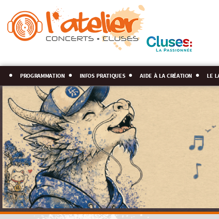
programmation
infos pratiques
aide à la création
le l