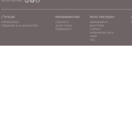
NOUS SUIVRE :
l'atelier
programmation
infos pratiques
présentation
concerts
abonnements
s'abonner à la newsletter
jeune public
billetterie
événements
contact
reservation salle
venir
faq