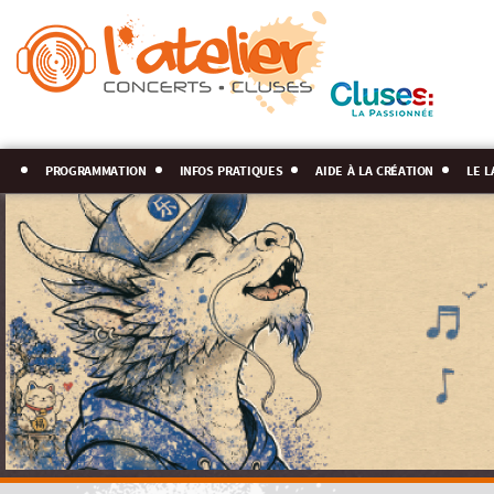
programmation
infos pratiques
aide à la création
le l