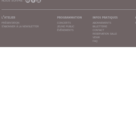
NOUS SUIVRE :
l'atelier
programmation
infos pratiques
présentation
concerts
abonnements
s'abonner à la newsletter
jeune public
billetterie
événements
contact
reservation salle
venir
faq