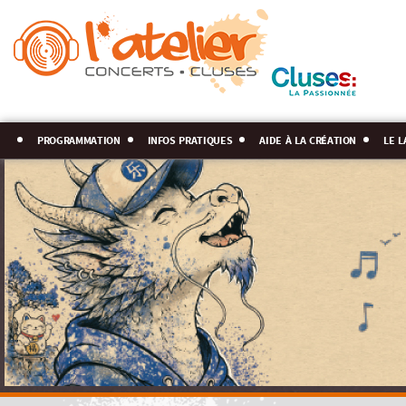
programmation
infos pratiques
aide à la création
le l