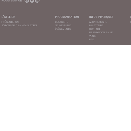
NOUS SUIVRE :
l'atelier
programmation
infos pratiques
présentation
concerts
abonnements
s'abonner à la newsletter
jeune public
billetterie
événements
contact
reservation salle
venir
faq