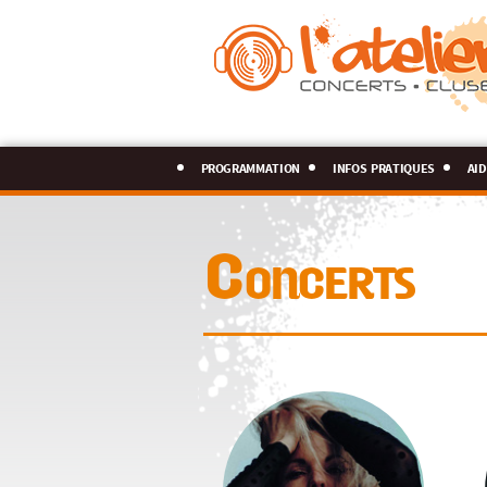
programmation
infos pratiques
aid
Concerts