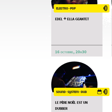
electro-pop
edel + ella geantet
16 octobre, 20h30
sound-system-dub
le père noël est un
dubber