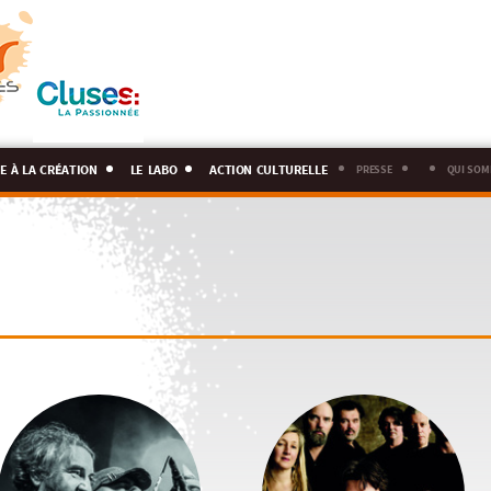
e à la création
le labo
action culturelle
presse
qui som