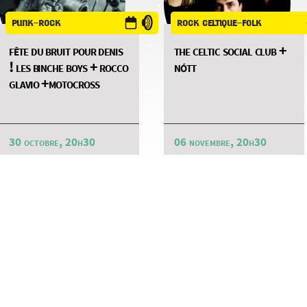
punk-rock
rock celtique-folk
fête du bruit pour denis
the celtic social club +
! les binche boys + rocco
nótt
glavio +motocross
30 octobre, 20h30
06 novembre, 20h30