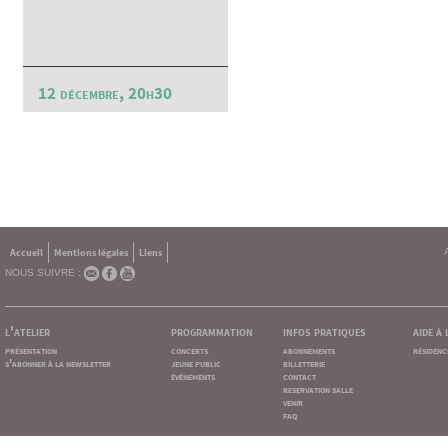
12 décembre, 20h30
Accueil
Mentions légales
Liens
NOUS SUIVRE :
l'atelier
programmation
infos pratiques
aide à
présentation
concerts
abonnements
résidenc
s'abonner à la newsletter
jeune public
billetterie
événements
contact
reservation salle
venir
faq