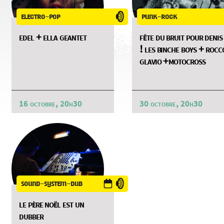
electro-pop
punk-rock
edel + ella geantet
fête du bruit pour denis
! les binche boys + rocc
glavio +motocross
16 octobre, 20h30
30 octobre, 20h30
sound-system-dub
le père noël est un
dubber