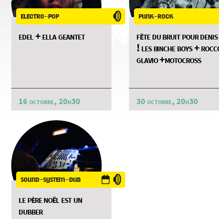
electro-pop
punk-rock
edel + ella geantet
fête du bruit pour denis
! les binche boys + rocc
glavio +motocross
16 octobre, 20h30
30 octobre, 20h30
sound-system-dub
le père noël est un
dubber