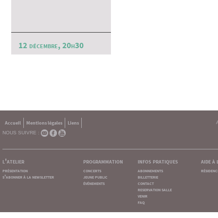
12 décembre, 20h30
Accueil
Mentions légales
Liens
NOUS SUIVRE :
l'atelier
programmation
infos pratiques
aide à
présentation
concerts
abonnements
résidenc
s'abonner à la newsletter
jeune public
billetterie
événements
contact
reservation salle
venir
faq