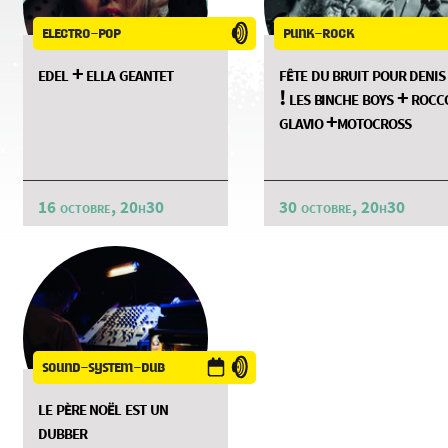
electro-pop
punk-rock
edel + ella geantet
fête du bruit pour denis
! les binche boys + rocc
glavio +motocross
16 octobre, 20h30
30 octobre, 20h30
sound-system-dub
le père noël est un
dubber