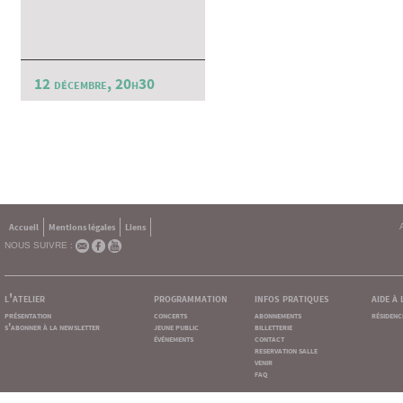
12 décembre, 20h30
Accueil
Mentions légales
Liens
NOUS SUIVRE :
l'atelier
programmation
infos pratiques
aide à
présentation
concerts
abonnements
résidenc
s'abonner à la newsletter
jeune public
billetterie
événements
contact
reservation salle
venir
faq