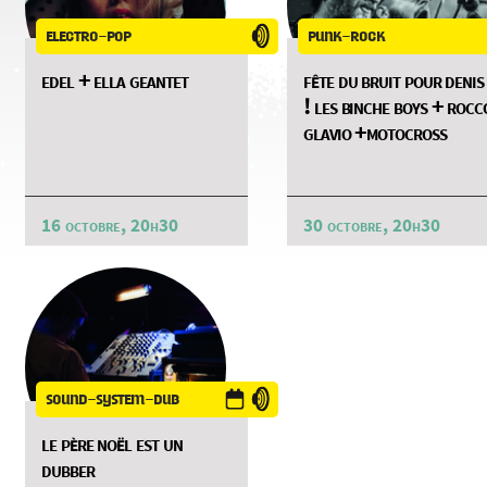
electro-pop
punk-rock
edel + ella geantet
fête du bruit pour denis
! les binche boys + rocc
glavio +motocross
16 octobre, 20h30
30 octobre, 20h30
sound-system-dub
le père noël est un
dubber