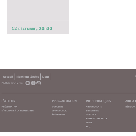
12 décembre, 20h30
Accueil
Mentions légales
Liens
NOUS SUIVRE :
l'atelier
programmation
infos pratiques
aide à
présentation
concerts
abonnements
résidenc
s'abonner à la newsletter
jeune public
billetterie
événements
contact
reservation salle
venir
faq