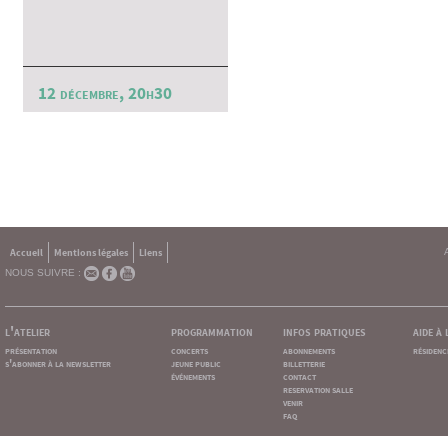
12 décembre, 20h30
Accueil
Mentions légales
Liens
NOUS SUIVRE :
l'atelier
programmation
infos pratiques
aide à
présentation
concerts
abonnements
résidenc
s'abonner à la newsletter
jeune public
billetterie
événements
contact
reservation salle
venir
faq