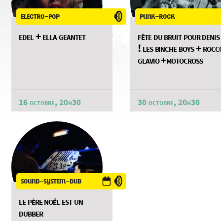
electro-pop
punk-rock
edel + ella geantet
fête du bruit pour denis
! les binche boys + rocc
glavio +motocross
16 octobre, 20h30
30 octobre, 20h30
sound-system-dub
le père noël est un
dubber