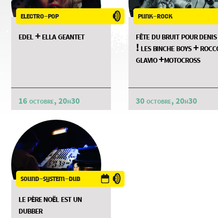
electro-pop
punk-rock
edel + ella geantet
fête du bruit pour denis
! les binche boys + rocc
glavio +motocross
16 octobre, 20h30
30 octobre, 20h30
sound-system-dub
le père noël est un
dubber