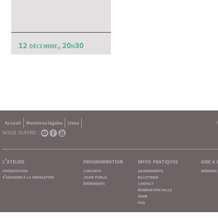
12 décembre, 20h30
Accueil
Mentions légales
Liens
NOUS SUIVRE :
l'atelier
programmation
infos pratiques
aide à
présentation
concerts
abonnements
résidenc
s'abonner à la newsletter
jeune public
billetterie
événements
contact
reservation salle
venir
faq