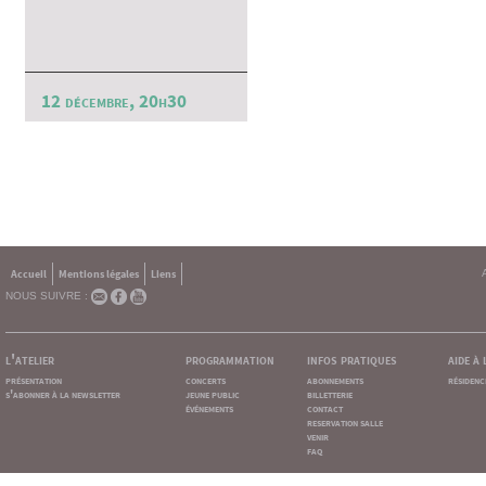
12 décembre, 20h30
Accueil
Mentions légales
Liens
NOUS SUIVRE :
l'atelier
programmation
infos pratiques
aide à
présentation
concerts
abonnements
résidenc
s'abonner à la newsletter
jeune public
billetterie
événements
contact
reservation salle
venir
faq