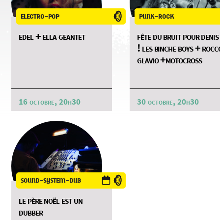
electro-pop
punk-rock
edel + ella geantet
fête du bruit pour denis
! les binche boys + rocc
glavio +motocross
16 octobre, 20h30
30 octobre, 20h30
sound-system-dub
le père noël est un
dubber