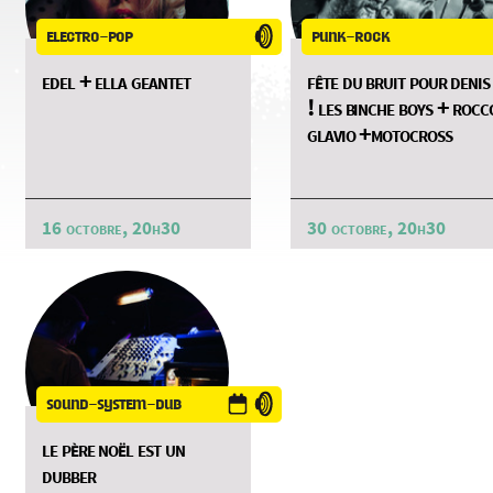
electro-pop
punk-rock
edel + ella geantet
fête du bruit pour denis
! les binche boys + rocc
glavio +motocross
16 octobre, 20h30
30 octobre, 20h30
sound-system-dub
le père noël est un
dubber