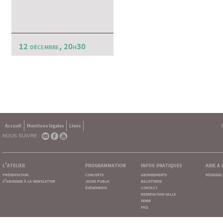
12 décembre, 20h30
Accueil
Mentions légales
Liens
NOUS SUIVRE :
l'atelier
programmation
infos pratiques
aide à
présentation
concerts
abonnements
résidenc
s'abonner à la newsletter
jeune public
billetterie
événements
contact
reservation salle
venir
faq