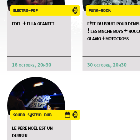
electro-pop
punk-rock
edel + ella geantet
fête du bruit pour denis
! les binche boys + rocc
glavio +motocross
16 octobre, 20h30
30 octobre, 20h30
sound-system-dub
le père noël est un
dubber