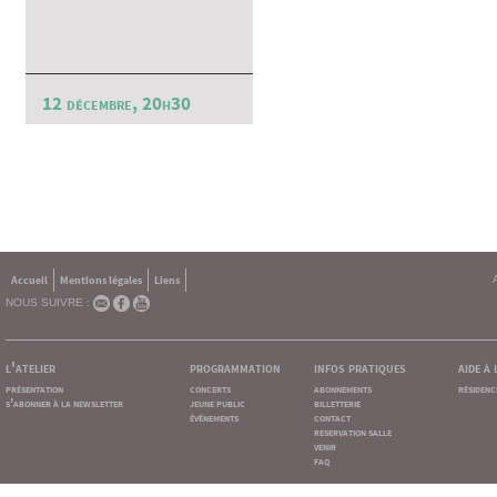
12 décembre, 20h30
Accueil
Mentions légales
Liens
NOUS SUIVRE :
l'atelier
programmation
infos pratiques
aide à
présentation
concerts
abonnements
résidenc
s'abonner à la newsletter
jeune public
billetterie
événements
contact
reservation salle
venir
faq