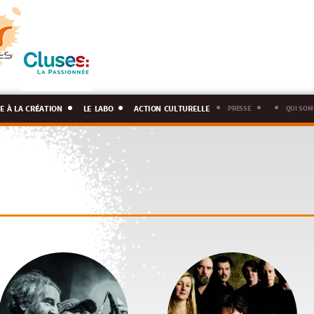
e à la création
le labo
action culturelle
presse
qui som