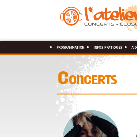
programmation
infos pratiques
aid
Concerts