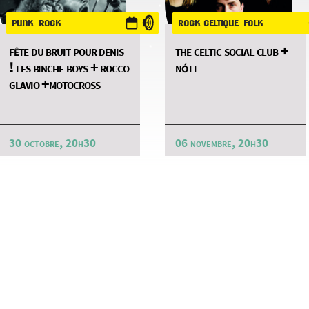
punk-rock
rock celtique-folk
fête du bruit pour denis
the celtic social club +
! les binche boys + rocco
nótt
glavio +motocross
30 octobre, 20h30
06 novembre, 20h30