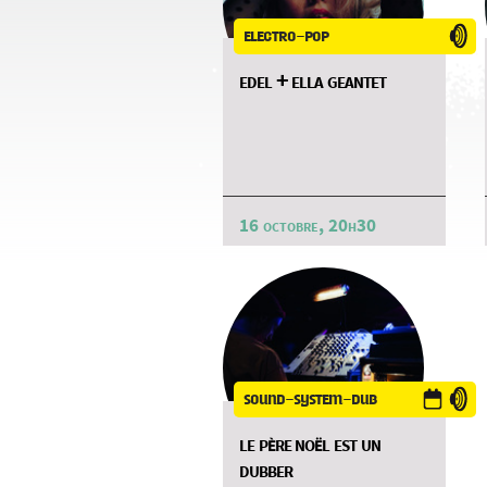
electro-pop
edel + ella geantet
16 octobre, 20h30
sound-system-dub
le père noël est un
dubber