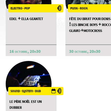
electro-pop
punk-rock
edel + ella geantet
fête du bruit pour denis
! les binche boys + rocc
glavio +motocross
16 octobre, 20h30
30 octobre, 20h30
sound-system-dub
le père noël est un
dubber