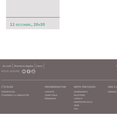
12 décembre, 20h30
Accueil
Mentions légales
Liens
NOUS SUIVRE :
l'atelier
programmation
infos pratiques
aide à
présentation
concerts
abonnements
résidenc
s'abonner à la newsletter
jeune public
billetterie
événements
contact
reservation salle
venir
faq