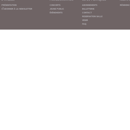
présentation
concerts
abonnements
résidenc
s'abonner à la newsletter
jeune public
billetterie
événements
contact
reservation salle
venir
faq