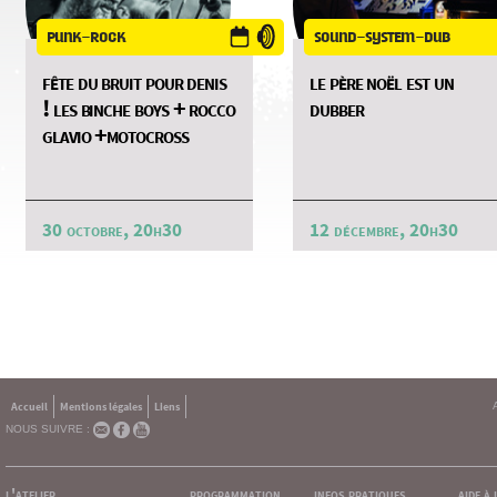
punk-rock
sound-system-dub
fête du bruit pour denis
le père noël est un
! les binche boys + rocco
dubber
glavio +motocross
30 octobre, 20h30
12 décembre, 20h30
Accueil
Mentions légales
Liens
NOUS SUIVRE :
l'atelier
programmation
infos pratiques
aide à