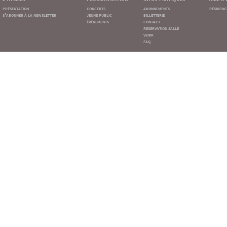
présentation
concerts
abonnements
résidenc
s'abonner à la newsletter
jeune public
billetterie
événements
contact
reservation salle
venir
faq