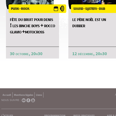
punk-rock
sound-system-dub
fête du bruit pour denis
le père noël est un
! les binche boys + rocco
dubber
glavio +motocross
30 octobre, 20h30
12 décembre, 20h30
Accueil
Mentions légales
Liens
NOUS SUIVRE :
l'atelier
programmation
infos pratiques
aide à