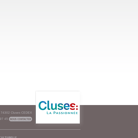
e - 74302 Cluses CEDEX
 97 45
culturelle