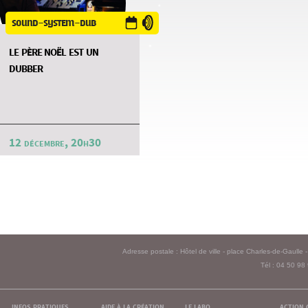
sound-system-dub
le père noël est un
dubber
12 décembre, 20h30
Adresse postale : Hôtel de ville - place Charles-de-Gaull
Tél : 04 50 98
infos pratiques
aide à la création
le labo
action 