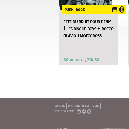
punk-rock
fête du bruit pour denis
! les binche boys + rocco
glavio +motocross
30 octobre, 20h30
Accueil
Mentions légales
Liens
NOUS SUIVRE :
l'atelier
programmation