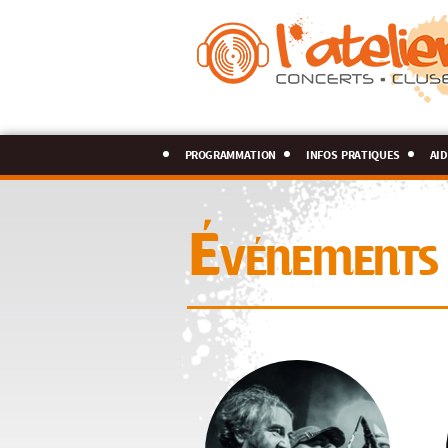
programmation
infos pratiques
aid
Événements