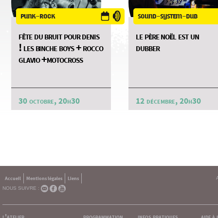
punk-rock
sound-system-dub
fête du bruit pour denis
le père noël est un
! les binche boys + rocco
dubber
glavio +motocross
30 octobre, 20h30
12 décembre, 20h30
Accueil
Mentions légales
Liens
NOUS SUIVRE :
l'atelier
programmation
infos pratiques
aide à