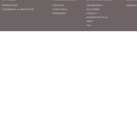
présentation
concerts
abonnements
résidenc
s'abonner à la newsletter
jeune public
billetterie
événements
contact
reservation salle
venir
faq