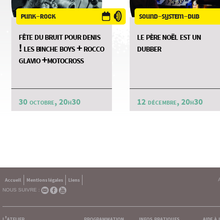
punk-rock
sound-system-dub
fête du bruit pour denis
le père noël est un
! les binche boys + rocco
dubber
glavio +motocross
30 octobre, 20h30
12 décembre, 20h30
Accueil
Mentions légales
Liens
NOUS SUIVRE :
l'atelier
programmation
infos pratiques
aide à