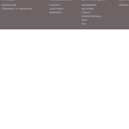
présentation
concerts
abonnements
résidenc
s'abonner à la newsletter
jeune public
billetterie
événements
contact
reservation salle
venir
faq