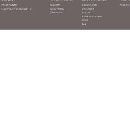
présentation
concerts
abonnements
résidenc
s'abonner à la newsletter
jeune public
billetterie
événements
contact
reservation salle
venir
faq