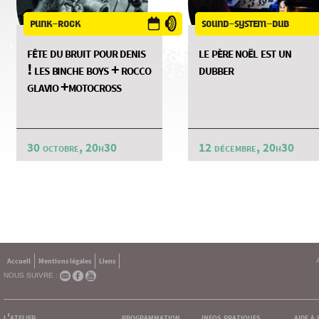
punk-rock
sound-system-dub
fête du bruit pour denis
le père noël est un
! les binche boys + rocco
dubber
glavio +motocross
30 octobre, 20h30
12 décembre, 20h30
Accueil
Mentions légales
Liens
NOUS SUIVRE :
l'atelier
programmation
infos pratiques
aide à