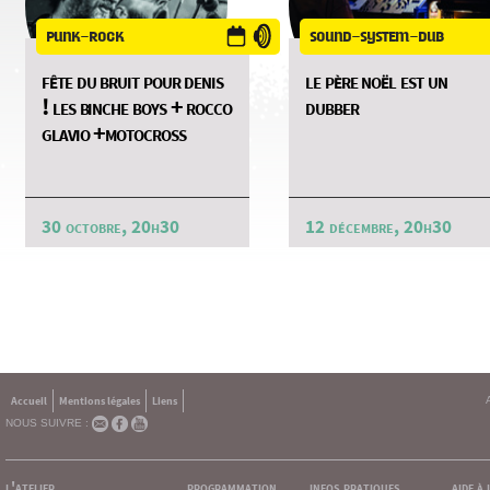
punk-rock
sound-system-dub
fête du bruit pour denis
le père noël est un
! les binche boys + rocco
dubber
glavio +motocross
30 octobre, 20h30
12 décembre, 20h30
Accueil
Mentions légales
Liens
NOUS SUIVRE :
l'atelier
programmation
infos pratiques
aide à