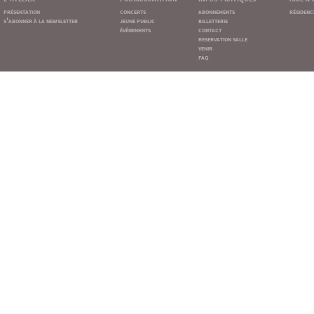
présentation
concerts
abonnements
résidenc
s'abonner à la newsletter
jeune public
billetterie
événements
contact
reservation salle
venir
faq