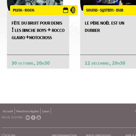
punk-rock
sound-system-dub
fête du bruit pour denis
le père noël est un
! les binche boys + rocco
dubber
glavio +motocross
30 octobre, 20h30
12 décembre, 20h30
Accueil
Mentions légales
Liens
NOUS SUIVRE :
l'atelier
programmation
infos pratiques
aide à