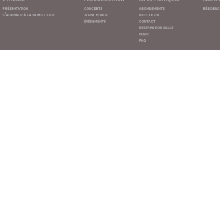
présentation
concerts
abonnements
résidenc
s'abonner à la newsletter
jeune public
billetterie
événements
contact
reservation salle
venir
faq