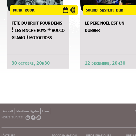
punk-rock
sound-system-dub
fête du bruit pour denis
le père noël est un
! les binche boys + rocco
dubber
glavio +motocross
30 octobre, 20h30
12 décembre, 20h30
Accueil
Mentions légales
Liens
NOUS SUIVRE :
l'atelier
programmation
infos pratiques
aide à