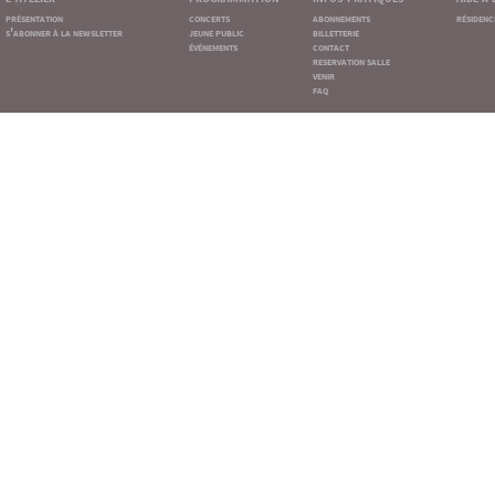
présentation
concerts
abonnements
résidenc
s'abonner à la newsletter
jeune public
billetterie
événements
contact
reservation salle
venir
faq