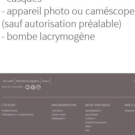
- appareil photo ou caméscope 
(sauf autorisation préalable)
- bombe lacrymogène
Accueil
Mentions légales
Liens
NOUS SUIVRE :
l'atelier
programmation
infos pratiques
aide à
présentation
concerts
abonnements
résidenc
s'abonner à la newsletter
jeune public
billetterie
événements
contact
reservation salle
venir
faq