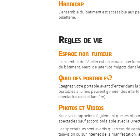
Handicap
L'ensemble du bâtiment est accessible aux perso
billetterie.
Règles de vie
Espace non-fumeur
L'ensemble de l'Atelier est un espace non fum
du bâtiment. Merci de jeter vos mégots dans l
Quid des portables?
Éteignez votre portable avant d'entrer dans la s
portables allumés peuvent générer des interfé
spectacles (son et lumière).
Photos et Vidéos
Nous vous rappelons également que les photos 
spectacles sauf accord préalable avec la Direct
Les spectateurs sont avertis qu'en cas de capt
télévision ou sur internet de la manifestation, l