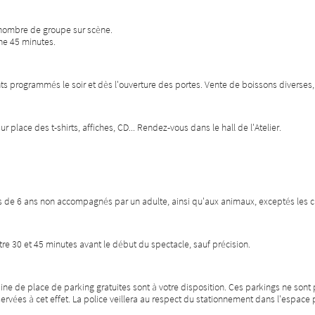
e nombre de groupe sur scène.
ne 45 minutes.
programmés le soir et dès l'ouverture des portes. Vente de boissons diverses, d
ur place des t-shirts, affiches, CD... Rendez-vous dans le hall de l'Atelier.
ns de 6 ans non accompagnés par un adulte, ainsi qu'aux animaux, exceptés les
tre 30 et 45 minutes avant le début du spectacle, sauf précision.
ne de place de parking gratuites sont à votre disposition. Ces parkings ne sont p
servées à cet effet. La police veillera au respect du stationnement dans l'espace 