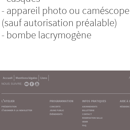
- appareil photo ou caméscope 
(sauf autorisation préalable)
- bombe lacrymogène
Accueil
Mentions légales
Liens
NOUS SUIVRE :
l'atelier
programmation
infos pratiques
aide à
présentation
concerts
abonnements
résidenc
s'abonner à la newsletter
jeune public
billetterie
événements
contact
reservation salle
venir
faq