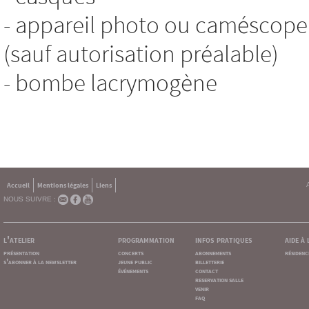
- appareil photo ou caméscope 
(sauf autorisation préalable)
- bombe lacrymogène
Accueil
Mentions légales
Liens
NOUS SUIVRE :
l'atelier
programmation
infos pratiques
aide à
présentation
concerts
abonnements
résidenc
s'abonner à la newsletter
jeune public
billetterie
événements
contact
reservation salle
venir
faq