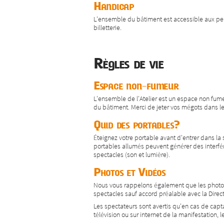
Handicap
L'ensemble du bâtiment est accessible aux perso
billetterie.
Règles de vie
Espace non-fumeur
L'ensemble de l'Atelier est un espace non fum
du bâtiment. Merci de jeter vos mégots dans l
Quid des portables?
Éteignez votre portable avant d'entrer dans la s
portables allumés peuvent générer des interfé
spectacles (son et lumière).
Photos et Vidéos
Nous vous rappelons également que les photos 
spectacles sauf accord préalable avec la Direct
Les spectateurs sont avertis qu'en cas de capt
télévision ou sur internet de la manifestation, l