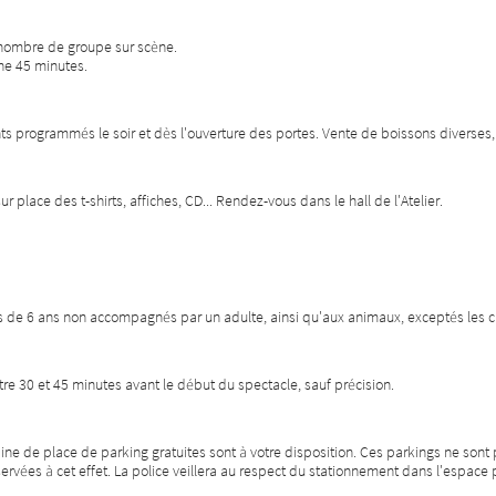
e nombre de groupe sur scène.
ne 45 minutes.
programmés le soir et dès l'ouverture des portes. Vente de boissons diverses, d
ur place des t-shirts, affiches, CD... Rendez-vous dans le hall de l'Atelier.
ns de 6 ans non accompagnés par un adulte, ainsi qu'aux animaux, exceptés les
tre 30 et 45 minutes avant le début du spectacle, sauf précision.
ne de place de parking gratuites sont à votre disposition. Ces parkings ne sont p
servées à cet effet. La police veillera au respect du stationnement dans l'espace 