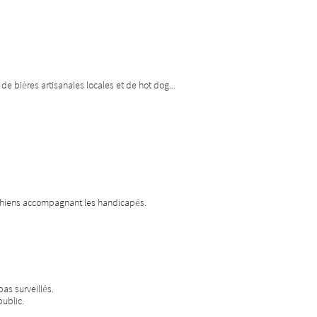
e bières artisanales locales et de hot dog...
 chiens accompagnant les handicapés.
as surveillés.
public.