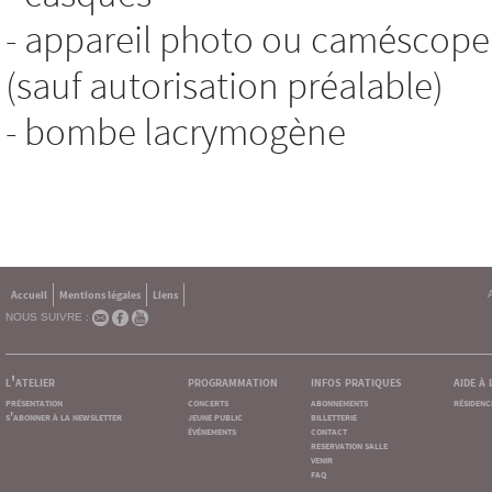
- appareil photo ou caméscope 
(sauf autorisation préalable)
- bombe lacrymogène
Accueil
Mentions légales
Liens
NOUS SUIVRE :
l'atelier
programmation
infos pratiques
aide à
présentation
concerts
abonnements
résidenc
s'abonner à la newsletter
jeune public
billetterie
événements
contact
reservation salle
venir
faq