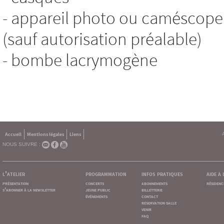
- appareil photo ou caméscope 
(sauf autorisation préalable)
- bombe lacrymogène
Accueil
Mentions légales
Liens
NOUS SUIVRE :
l'atelier
programmation
infos pratiques
aide à
présentation
concerts
abonnements
résidenc
s'abonner à la newsletter
jeune public
billetterie
événements
contact
reservation salle
venir
faq