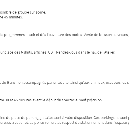
e nombre de groupe sur scène.
ne 45 minutes.
programmés le soir et dès l'ouverture des portes. Vente de boissons diverses, d
ur place des t-shirts, affiches, CD... Rendez-vous dans le hall de l'Atelier.
ns de 6 ans non accompagnés par un adulte, ainsi qu'aux animaux, exceptés les
tre 30 et 45 minutes avant le début du spectacle, sauf précision.
ne de place de parking gratuites sont à votre disposition. Ces parkings ne sont p
servées à cet effet. La police veillera au respect du stationnement dans l'espace 