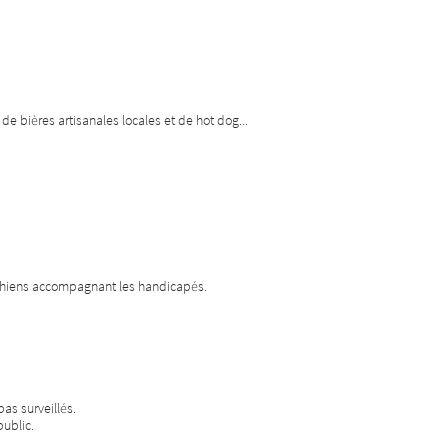
e bières artisanales locales et de hot dog...
 chiens accompagnant les handicapés.
as surveillés.
public.