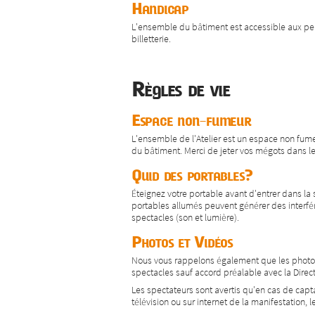
Handicap
L'ensemble du bâtiment est accessible aux perso
billetterie.
Règles de vie
Espace non-fumeur
L'ensemble de l'Atelier est un espace non fum
du bâtiment. Merci de jeter vos mégots dans l
Quid des portables?
Éteignez votre portable avant d'entrer dans la s
portables allumés peuvent générer des interfé
spectacles (son et lumière).
Photos et Vidéos
Nous vous rappelons également que les photos 
spectacles sauf accord préalable avec la Direct
Les spectateurs sont avertis qu'en cas de capt
télévision ou sur internet de la manifestation, l