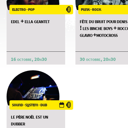
electro-pop
punk-rock
edel + ella geantet
fête du bruit pour denis
! les binche boys + rocc
glavio +motocross
16 octobre, 20h30
30 octobre, 20h30
sound-system-dub
le père noël est un
dubber