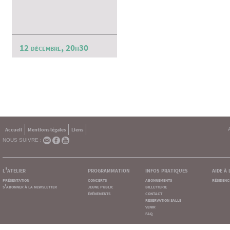
12 décembre, 20h30
Accueil
Mentions légales
Liens
NOUS SUIVRE :
l'atelier
programmation
infos pratiques
aide à
présentation
concerts
abonnements
résidenc
s'abonner à la newsletter
jeune public
billetterie
événements
contact
reservation salle
venir
faq