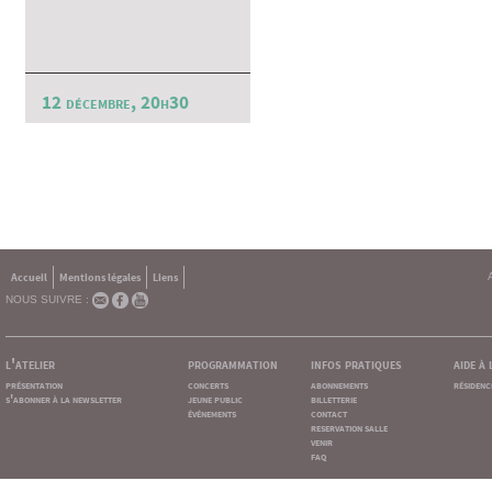
12 décembre, 20h30
Accueil
Mentions légales
Liens
NOUS SUIVRE :
l'atelier
programmation
infos pratiques
aide à
présentation
concerts
abonnements
résidenc
s'abonner à la newsletter
jeune public
billetterie
événements
contact
reservation salle
venir
faq