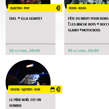
electro-pop
punk-rock
edel + ella geantet
fête du bruit pour denis
! les binche boys + rocc
glavio +motocross
16 octobre, 20h30
30 octobre, 20h30
sound-system-dub
le père noël est un
dubber