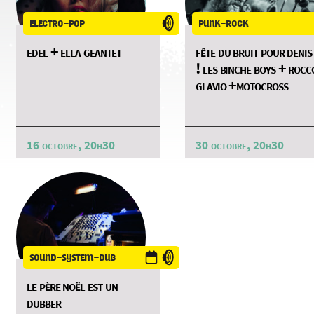
electro-pop
punk-rock
edel + ella geantet
fête du bruit pour denis
! les binche boys + rocc
glavio +motocross
16 octobre, 20h30
30 octobre, 20h30
sound-system-dub
le père noël est un
dubber