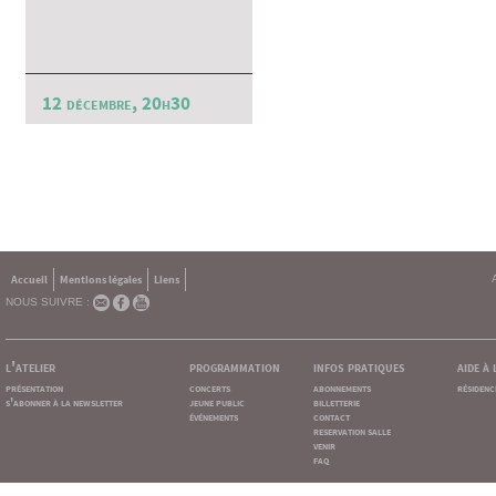
12 décembre, 20h30
Accueil
Mentions légales
Liens
NOUS SUIVRE :
l'atelier
programmation
infos pratiques
aide à
présentation
concerts
abonnements
résidenc
s'abonner à la newsletter
jeune public
billetterie
événements
contact
reservation salle
venir
faq