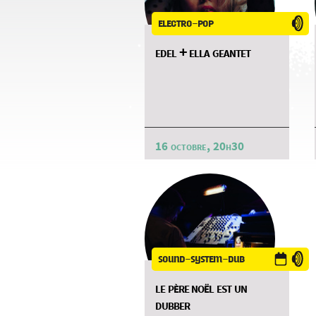
electro-pop
edel + ella geantet
16 octobre, 20h30
sound-system-dub
le père noël est un
dubber