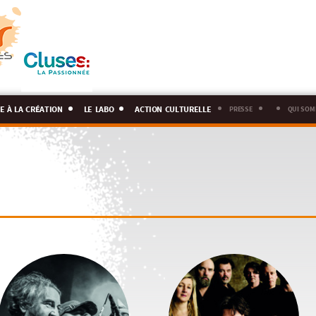
e à la création
le labo
action culturelle
presse
qui som