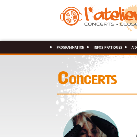
programmation
infos pratiques
aid
Concerts