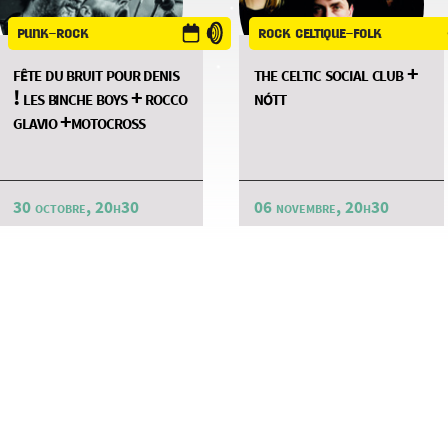
punk-rock
rock celtique-folk
fête du bruit pour denis
the celtic social club +
! les binche boys + rocco
nótt
glavio +motocross
30 octobre, 20h30
06 novembre, 20h30