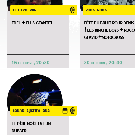
electro-pop
punk-rock
edel + ella geantet
fête du bruit pour denis
! les binche boys + rocc
glavio +motocross
16 octobre, 20h30
30 octobre, 20h30
sound-system-dub
le père noël est un
dubber