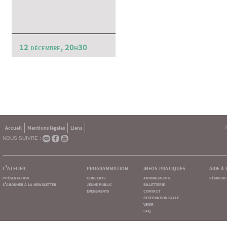
12 décembre, 20h30
Accueil
Mentions légales
Liens
NOUS SUIVRE :
l'atelier
programmation
infos pratiques
aide à
présentation
concerts
abonnements
résidenc
s'abonner à la newsletter
jeune public
billetterie
événements
contact
reservation salle
venir
faq