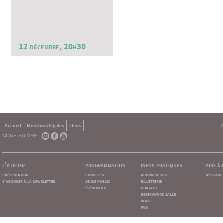
12 décembre, 20h30
Accueil
Mentions légales
Liens
NOUS SUIVRE :
l'atelier
programmation
infos pratiques
aide à
présentation
concerts
abonnements
résidenc
s'abonner à la newsletter
jeune public
billetterie
événements
contact
reservation salle
venir
faq