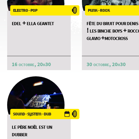
electro-pop
punk-rock
edel + ella geantet
fête du bruit pour denis
! les binche boys + rocc
glavio +motocross
16 octobre, 20h30
30 octobre, 20h30
sound-system-dub
le père noël est un
dubber