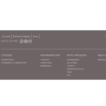
Accueil
Mentions légales
Liens
NOUS SUIVRE :
l'atelier
programmation
infos pratiques
aide à
présentation
concerts
abonnements
résidenc
s'abonner à la newsletter
jeune public
billetterie
événements
contact
reservation salle
venir
faq