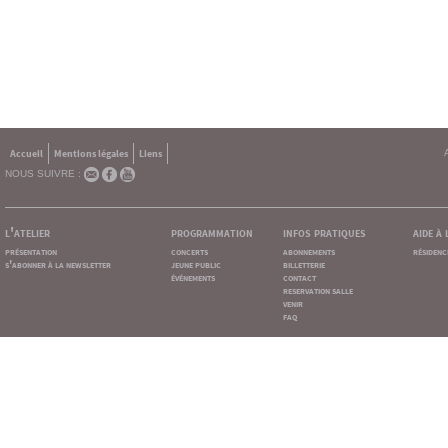
Accueil
Mentions légales
Liens
NOUS SUIVRE :
l'atelier
programmation
infos pratiques
aide à
présentation
concerts
abonnements
résidenc
s'abonner à la newsletter
jeune public
billetterie
événements
contact
reservation salle
venir
faq