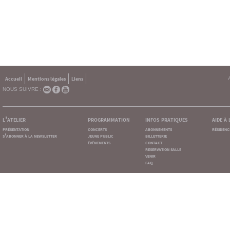
Accueil
Mentions légales
Liens
NOUS SUIVRE :
l'atelier
programmation
infos pratiques
aide à
présentation
concerts
abonnements
résidenc
s'abonner à la newsletter
jeune public
billetterie
événements
contact
reservation salle
venir
faq