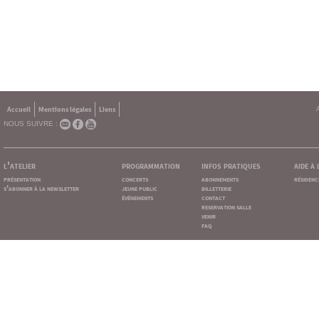
Accueil
Mentions légales
Liens
NOUS SUIVRE :
l'atelier
programmation
infos pratiques
aide à
présentation
concerts
abonnements
résidenc
s'abonner à la newsletter
jeune public
billetterie
événements
contact
reservation salle
venir
faq